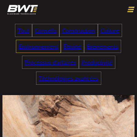
Tout
Conseils
Construction
Culture
Environnement
Équipe
Événements
Processus d’affaires
Productivité
Technologies avancées