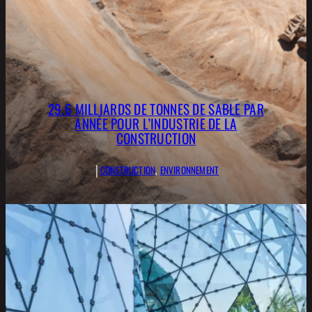
29.6 MILLIARDS DE TONNES DE SABLE PAR
ANNÉE POUR L’INDUSTRIE DE LA
CONSTRUCTION
|
CONSTRUCTION
, 
ENVIRONNEMENT