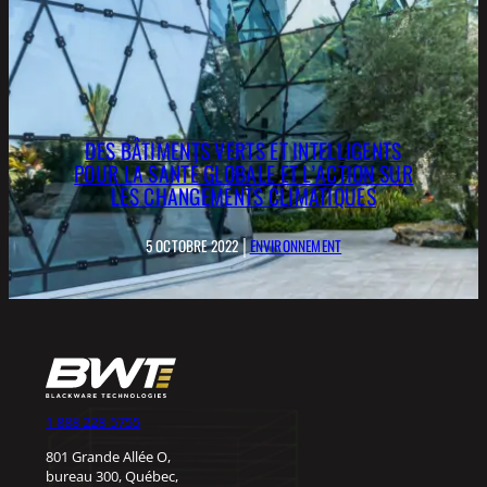
DES BÂTIMENTS VERTS ET INTELLIGENTS
POUR LA SANTÉ GLOBALE ET L’ACTION SUR
LES CHANGEMENTS CLIMATIQUES
|
5 OCTOBRE 2022
ENVIRONNEMENT
1 888 228-5755
801 Grande Allée O,
bureau 300, Québec,