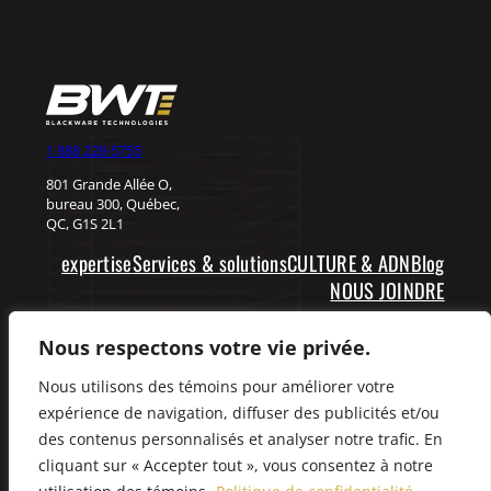
1 888 228-5755
801 Grande Allée O,
bureau 300, Québec,
QC, G1S 2L1
expertise
Services & solutions
CULTURE & ADN
Blog
NOUS JOINDRE
Expliquez-nous vos besoins
Nous respectons votre vie privée.
Nous utilisons des témoins pour améliorer votre
Facebook
LinkedIn
expérience de navigation, diffuser des publicités et/ou
des contenus personnalisés et analyser notre trafic. En
cliquant sur « Accepter tout », vous consentez à notre