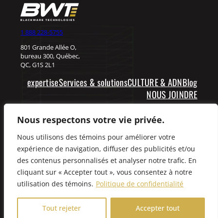
1 888 228-5755
801 Grande Allée O,
bureau 300, Québec,
QC, G1S 2L1
expertise
Services & solutions
CULTURE & ADN
Blog
NOUS JOINDRE
Expliquez-nous vos besoins
Nous respectons votre vie privée.
Nous utilisons des témoins pour améliorer votre
Facebook
LinkedIn
expérience de navigation, diffuser des publicités et/ou
des contenus personnalisés et analyser notre trafic. En
cliquant sur « Accepter tout », vous consentez à notre
utilisation des témoins.
Politique de confidentialité
Tout rejeter
Accepter tout
@ 2023 BLACKWARE TECHNOLOGIES, tous droits réservés.