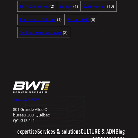
Environnement
(2)
Équipe
(1)
Événements
(10)
Processus d’affaires
(1)
Productivité
(6)
Technologies avancées
(2)
1 888 228-5755
801 Grande Allée O,
bureau 300, Québec,
QC, G1S 2L1
expertise
Services & solutions
CULTURE & ADN
Blog